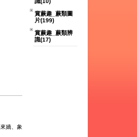
識(10)
賞蕨趣_蕨類圖
片(199)
賞蕨趣_蕨類辨
識(17)
老來嬌、象