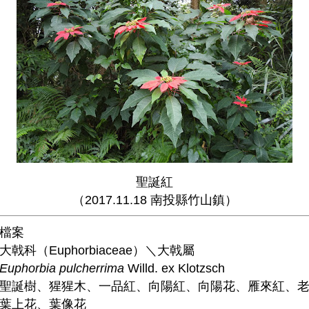
聖誕紅
（2017.11.18 南投縣竹山鎮）
檔案
戟科（Euphorbiaceae）＼大戟屬
Euphorbia pulcherrima
Willd. ex Klotzsch
聖誕樹、猩猩木、一品紅、向陽紅、向陽花、雁來紅、
葉上花、葉像花