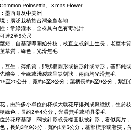
mmon Poinsettia、X'mas Flower
：墨西哥及中美洲
境：廣泛栽植於台灣全島各地
性：常綠灌木，全株具白色有毒乳汁
可達2至5公尺
莖短，自基部即開始分枝，枝直立或斜上生長，老莖木
莖草質，綠色，光滑無毛
，互生，薄紙質，卵狀橢圓形或披形針或琴形，基部鈍
先端尖，全緣或淺裂或呈缺刻狀，兩面均光滑無毛
15至20公分，寬約4至8公分；葉柄長約5至9公分，紫紅
花，由許多小單位的杯狀大戟花序排列成聚繖狀，生於
梗綠色，長約2至4公分，光滑無毛或稍具柔毛
位於花序基部，闊披針形或長橢圓狀披針形，看似葉片
色，長約3至9公分，寬約1至5公分，基部楔形或漸狹，