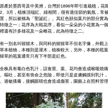
產於墨西哥及中美洲，台灣於1896年即引進栽植，花期
2、3月，植株頂端紅、綠相間，很有過佳節的氣氛，常
置，所以被稱為「聖誕紅」。其紅色狀似葉片的部分實
特徵之一；花序為大戟花序，看似一朵朵的小花實為一
裡還有許多雄花及一朵雌花，此為特徵之二。
有一別名叫猩猩木，與同科的猩猩草不但名字像，外觀上
草本植物，本種則是灌木，植株較大，另外，本種的苞
猩草的苞葉通常只有下半部是紅色。
全株具有毒白色乳汁，誤食莖、葉、花均會造成喉嚨燒痛
、嘔吐，甚至有喪命之危險，即使只是皮膚觸摸到乳汁
、過敏搔癢，接觸眼睛也會造成傷害，園藝上在照料管