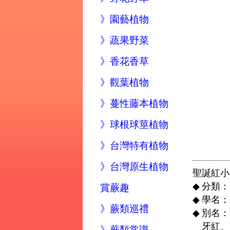
》園藝植物
》蔬果野菜
》香花香草
》觀葉植物
》蔓性藤本植物
》球根球莖植物
》台灣特有植物
》台灣原生植物
聖誕紅小
◆
分類：大
賞蕨趣
◆
學名：
》蕨類巡禮
◆
別名：
牙紅、
》蕨類常識