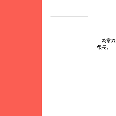
為常綠
很長。