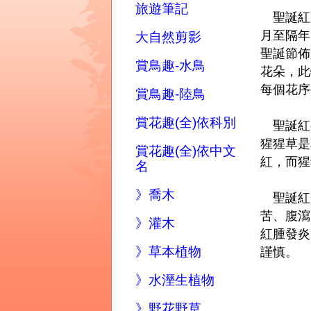
旅遊筆記
聖誕紅原
月至隔年
大自然剪影
聖誕節佈
賞鳥趣-水鳥
花朵，此
每個花序
賞鳥趣-陸鳥
賞花趣(全)依科別
聖誕紅
猩猩草是
賞花趣(全)依中文
紅，而猩
名
》喬木
聖誕紅
苦、腹瀉
》灌木
紅腫發炎
》草本植物
謹慎。
》水溼生植物
》野花野草