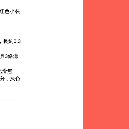
具紅色小裂
長約0.3
，具3條溝
光滑無
公分，灰色