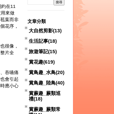
約在11
被用來做
為苞葉而非
文章分類
個個花序，
大自然剪影(13)
生活記事(18)
也很像，
旅遊筆記(15)
葉整片全
賞花趣(619)
賞鳥趣_水鳥(20)
、吞嚥痛
，也會引起
賞鳥趣_陸鳥(40)
理時應小心
賞蕨趣_蕨類巡
禮(18)
賞蕨趣_蕨類常