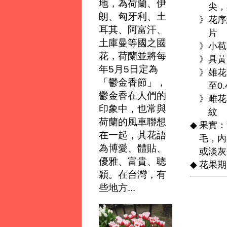
地，為荷蘭、伊
尖，
朗、匈牙利、土
》
花序
耳其、阿富汗、
片
土庫曼等國之國
》
小苞
花，荷蘭並將每
》
具黃
年5月5日定為
》
雄花
「鬱金香節」，
至0
鬱金香在人們的
》
雌花
印象中，也常與
紋
荷蘭的風車聯想
◆
果實：
在一起，其花語
毛，內
為博愛、體貼、
或淡灰
優雅、富貴、聰
◆
花果期
穎。在台灣，有
些地方...