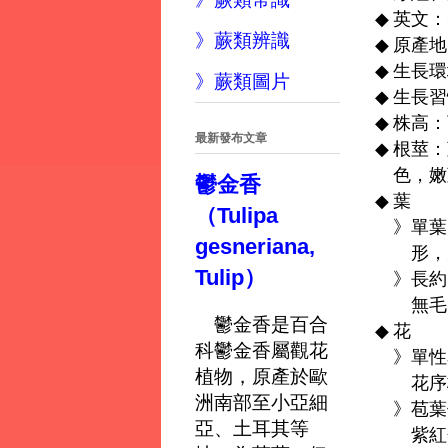
◆
英文：Co
》蕨類辨識
◆
原產地
◆
生長環
》蕨類圖片
◆
生長習
◆
株高：
最新發布文章
◆
根莖：
色，嫩
鬱金香
◆
葉
（Tulipa
》
單葉
gesneriana,
形，
Tulip）
》
長約
無毛
鬱金香是百合
◆
花
科鬱金香屬觀花
》
單性
植物，原產於歐
花序
洲南部至小亞細
》
苞葉
亞、土耳其等
紫紅