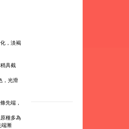
質化，淡褐
或稍具截
色，光滑
枝條先端，
，原種多為
先端漸