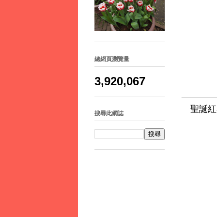
總網頁瀏覽量
3,920,067
聖誕紅
搜尋此網誌